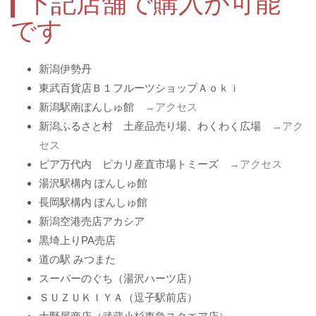
下記店舗で購入が可能
です
新潟伊勢丹
東武百貨店Ｂ１フルーツショップＡｏｋｉ
新潟駅南ぽんしゅ館
→アクセス
新潟ふるさと村 土産品売り場、わくわく広場
→アク
セス
ピア万代内 ピカリ産直市場トミーズ
→アクセス
湯沢駅構内 ぽんしゅ館
長岡駅構内 ぽんしゅ館
新潟空港売店アカシア
黒埼上りPA売店
道の駅 みつまた
スーパーのぐち（湯沢ハーツ店）
ＳＵＺＵＫＩＹＡ（逗子駅前店）